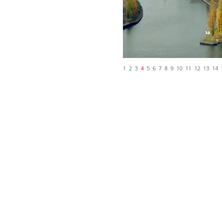
1
2
3
4
5
6
7
8
9
10
11
12
13
14