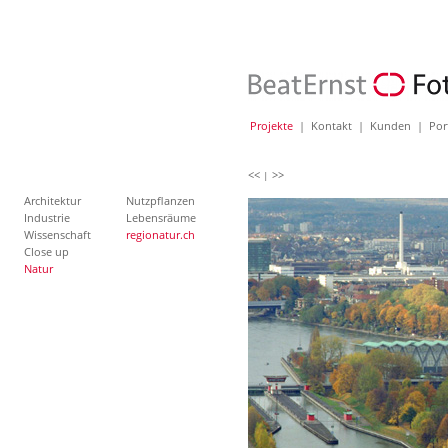
Projekte
|
Kontakt
|
Kunden
|
Por
<<
>>
|
Architektur
Nutzpflanzen
Industrie
Lebensräume
Wissenschaft
regionatur.ch
Close up
Natur