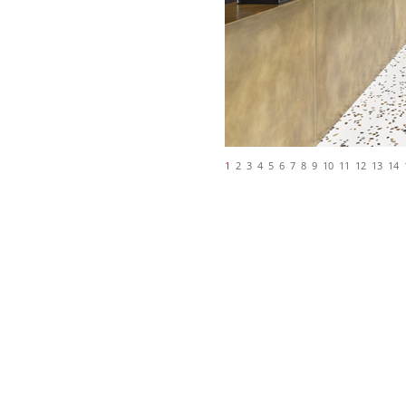
1
2
3
4
5
6
7
8
9
10
11
12
13
14