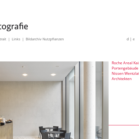
d |
trait
|
Links
|
Bildarchiv Nutzpflanzen
e
Roche Areal Ka
Portengebäude
Nissen Wentzla
Architekten