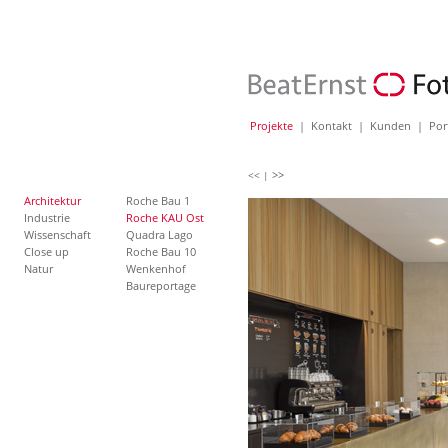
Projekte
|
Kontakt
|
Kunden
|
Por
>>
<< |
Architektur
Roche Bau 1
Industrie
Roche KAU Ost
Wissenschaft
Quadra Lago
Close up
Roche Bau 10
Natur
Wenkenhof
Baureportage