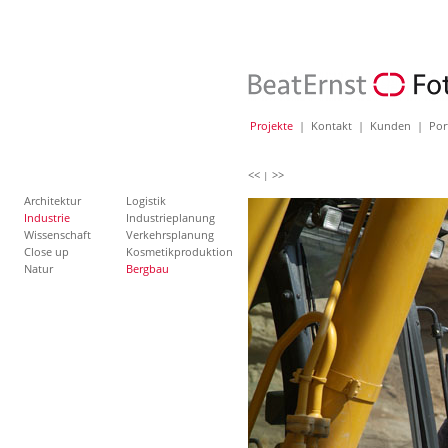
Projekte
|
Kontakt
|
Kunden
|
Por
<<
>>
|
Architektur
Logistik
Industrie
Industrieplanung
Wissenschaft
Verkehrsplanung
Close up
Kosmetikproduktion
Natur
Bergbau