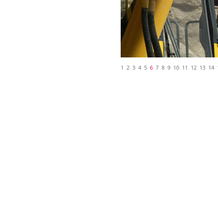
1
2
3
4
5
6
7
8
9
10
11
12
13
14