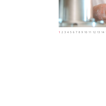
1
2
3
4
5
6
7
8
9
10
11
12
13
14