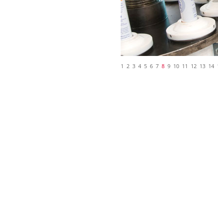
1
2
3
4
5
6
7
8
9
10
11
12
13
14