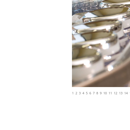
1
2
3
4
5
6
7
8
9
10
11
12
13
14