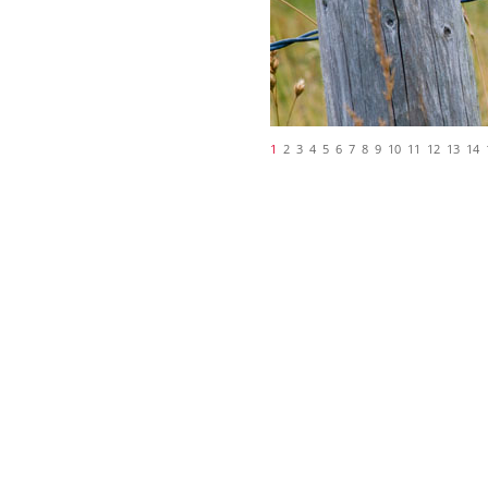
1
2
3
4
5
6
7
8
9
10
11
12
13
14