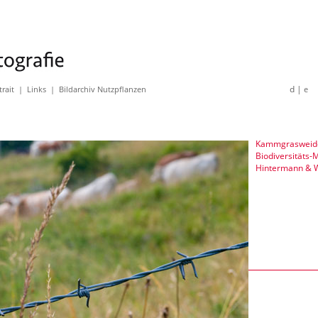
d |
trait
|
Links
|
Bildarchiv Nutzpflanzen
e
Kammgrasweid
Biodiversitäts-
Hintermann & 