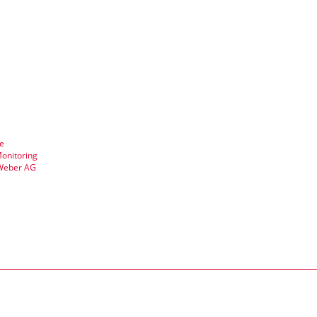
e
Monitoring
Weber AG