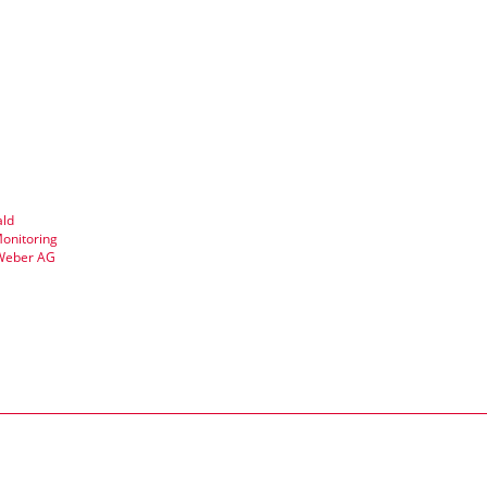
ald
Monitoring
Weber AG