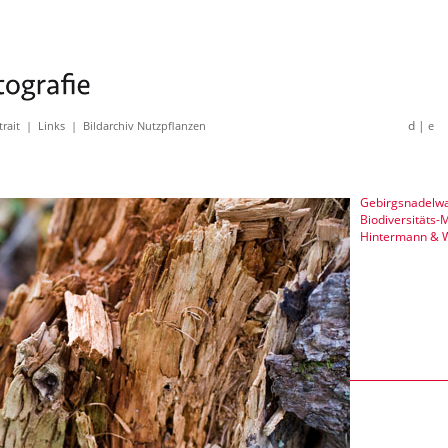
d |
trait
|
Links
|
Bildarchiv Nutzpflanzen
e
Gebirgsnadelw
Biodiversitäts-
Hintermann & 