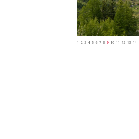
1
2
3
4
5
6
7
8
9
10
11
12
13
14